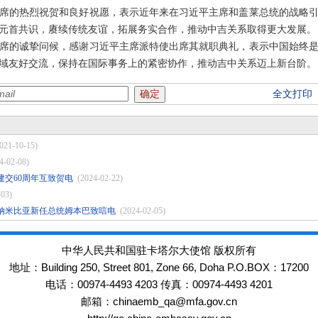
席的热烈祝贺和良好祝愿，表示近年来在习近平主席和盖莱总统的战略
元首共识，赓续传统友谊，拓展务实合作，推动中吉关系取得更大发展。
席的诚挚问候，感谢习近平主席派特使出席其就职典礼，表示中国始终
域友好交流，保持在国际事务上的紧密协作，推动吉中关系迈上新台阶。
全文打印
021-10-15)
4-02-08)
交60周年互致贺电
(2024-02-22)
-03)
纳米比亚新任总统姆本巴致唁电
(2024-02-05)
中华人民共和国驻卡塔尔大使馆 版权所有
Building 250, Street 801, Zone 66, Doha P.O.BOX：17200
地址：
00974-4493 4203
00974-4493 4201
电话：
传真：
chinaemb_qa@mfa.gov.cn
邮箱：