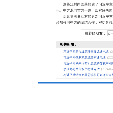
洛桑江村向盖莱转达了习近平主
化。中方愿同吉方一道，落实好两国
盖莱请洛桑江村转达对习近平主
步加强同中方的团结合作，密切各领
推荐给朋友：
相关新闻：
习近平同新加坡总理李显龙通电话
(2
习近平同俄罗斯总统普京通电话
(202
习近平同刚果（布）总统萨苏就中刚建
李强同荷兰首相吕特通电话
(2024-02
习近平就纳米比亚总统根哥布逝世向