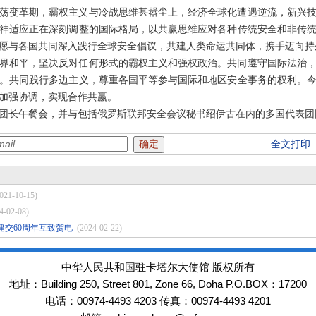
荡变革期，霸权主义与冷战思维甚嚣尘上，经济全球化遭遇逆流，新兴
神适应正在深刻调整的国际格局，以共赢思维应对各种传统安全和非传
愿与各国共同深入践行全球安全倡议，共建人类命运共同体，携手迈向持
界和平，坚决反对任何形式的霸权主义和强权政治。共同遵守国际法治
。共同践行多边主义，尊重各国平等参与国际和地区安全事务的权利。
加强协调，实现合作共赢。
团长午餐会，并与包括俄罗斯联邦安全会议秘书绍伊古在内的多国代表团
全文打印
021-10-15)
4-02-08)
交60周年互致贺电
(2024-02-22)
中华人民共和国驻卡塔尔大使馆 版权所有
Building 250, Street 801, Zone 66, Doha P.O.BOX：17200
地址：
00974-4493 4203
00974-4493 4201
电话：
传真：