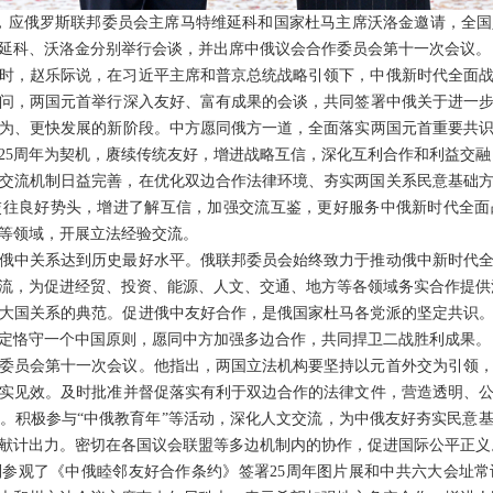
至30日，应俄罗斯联邦委员会主席马特维延科和国家杜马主席沃洛金邀请，
延科、沃洛金分别举行会谈，并出席中俄议会合作委员会第十一次会议。
时，赵乐际说，在习近平主席和普京总统战略引领下，中俄新时代全面
问，两国元首举行深入友好、富有成果的会谈，共同签署中俄关于进一
为、更快发展的新阶段。中方愿同俄方一道，全面落实两国元首重要共识
25周年为契机，赓续传统友好，增进战略互信，深化互利合作和利益交
交流机制日益完善，在优化双边合作法律环境、夯实两国关系民意基础
交往良好势头，增进了解互信，加强交流互鉴，更好服务中俄新时代全面
等领域，开展立法经验交流。
俄中关系达到历史最好水平。俄联邦委员会始终致力于推动俄中新时代
流，为促进经贸、投资、能源、人文、交通、地方等各领域务实合作提供
纪大国关系的典范。促进俄中友好合作，是俄国家杜马各党派的坚定共识
定恪守一个中国原则，愿同中方加强多边合作，共同捍卫二战胜利成果。
作委员会第十一次会议。他指出，两国立法机构要坚持以元首外交为引领
实见效。及时批准并督促落实有利于双边合作的法律文件，营造透明、
。积极参与“中俄教育年”等活动，深化人文交流，为中俄友好夯实民意
献计出力。密切在各国议会联盟等多边机制内的协作，促进国际公平正义
参观了《中俄睦邻友好合作条约》签署25周年图片展和中共六大会址