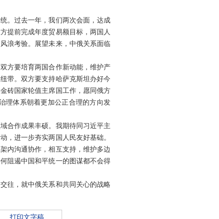
传统。过去一年，我们两次会面，达成
双方提前完成年度贸易额目标，两国人
多风浪考验。展望未来，中俄关系面临
。双方要培育两国合作新动能，维护产
灵纽带。双方要支持哈萨克斯坦办好今
年金砖国家轮值主席国工作，愿同俄方
治理体系朝着更加公正合理的方向发
领域合作成果丰硕。我期待同习近平主
活动，进一步夯实两国人民友好基础。
框架内沟通协作，相互支持，维护多边
任何阻遏中国和平统一的图谋都不会得
切交往，就中俄关系和共同关心的战略
打印文字稿