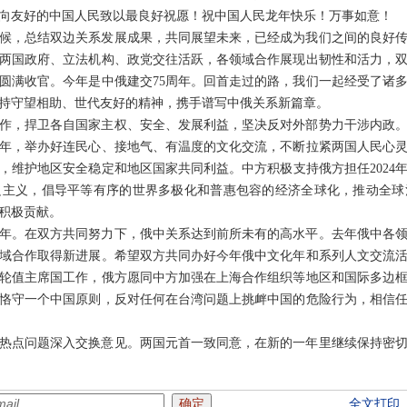
向友好的中国人民致以最良好祝愿！祝中国人民龙年快乐！万事如意！
候，总结双边关系发展成果，共同展望未来，已经成为我们之间的良好
两国政府、立法机构、政党交往活跃，各领域合作展现出韧性和活力，
圆满收官。今年是中俄建交75周年。回首走过的路，我们一起经受了诸
持守望相助、世代友好的精神，携手谱写中俄关系新篇章。
作，捍卫各自国家主权、安全、发展利益，坚决反对外部势力干涉内政
年，举办好连民心、接地气、有温度的文化交流，不断拉紧两国人民心
，维护地区安全稳定和地区国家共同利益。中方积极支持俄方担任2024
边主义，倡导平等有序的世界多极化和普惠包容的经济全球化，推动全球
积极贡献。
周年。在双方共同努力下，俄中关系达到前所未有的高水平。去年俄中各
域合作取得新进展。希望双方共同办好今年俄中文化年和系列人文交流
轮值主席国工作，俄方愿同中方加强在上海合作组织等地区和国际多边
恪守一个中国原则，反对任何在台湾问题上挑衅中国的危险行为，相信
热点问题深入交换意见。两国元首一致同意，在新的一年里继续保持密
全文打印