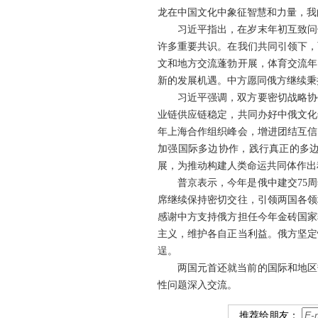
龙在中国文化中象征智慧和力量，我
习近平指出，在岁末年初互致问
许多重要共识。在我们共同引领下，
文和地方交流蓬勃开展，体育交流年
新的发展机遇。中方愿同俄方继续秉
习近平强调，双方要密切战略协
业链供应链稳定，共同办好中俄文化
年上海合作组织峰会，增进团结互信
加强国际多边协作，践行真正的多
展，为推动构建人类命运共同体作出
普京表示，今年是俄中建交75
席继续保持密切交往，引领两国各领
感谢中方支持俄方担任今年金砖国家
主义，维护各自正当利益。俄方坚定
逞。
两国元首还就当前的国际和地区
性问题深入交流。
推荐给朋友：