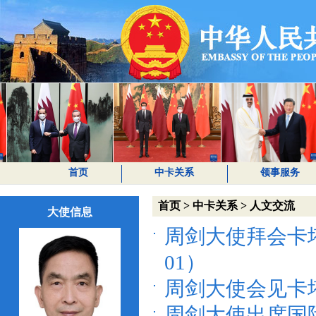
首页
中卡关系
领事服务
首页
>
中卡关系
>
人文交流
大使信息
周剑大使拜会卡塔
01）
周剑大使会见卡塔尔
周剑大使出席国际乒