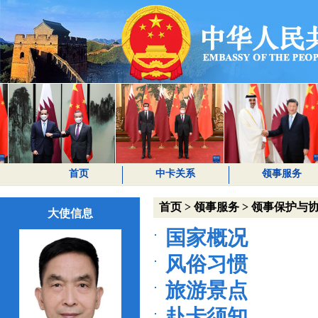
首页
中卡关系
领事服务
首页
>
领事服务
>
领事保护与
大使信息
国家概况
风俗习惯
旅游景点
赴卡须知