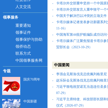
卡塔尔外交部重申坚持一个中国原则（2
人文交流
卡塔尔外交部发言人重申恪守一个中国原
中国关于解决巴以冲突的立场文件（202
领事服务
卡塔尔媒体记者发表参访新疆系列文
重要通知
11-16）
领事证件
中国海军第44批护航编队成功访问卡塔尔
领事保护与协助
卡塔尔媒体广泛聚焦报道卡塔尔参加
领侨动态
贸部长会（2023-10-29）
联系方式
中国领事服务网
中国要闻
专题
李强会见斯洛伐克总统佩列格里尼（202
国庆70周年
赵乐际会见斯洛伐克总统佩列格里尼（2
习近平致电祝贺诺瓦当选连任圣多美
07-29）
习近平主席特使、科技部部长阴和
中国新疆
仪式（2026-07-29）