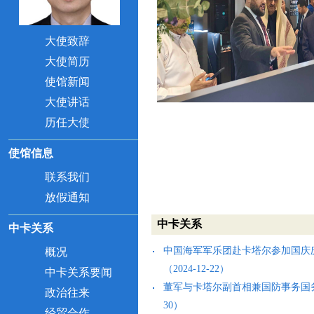
大使致辞
大使简历
undefin
使馆新闻
大使讲话
历任大使
使馆信息
联系我们
放假通知
中卡关系
中卡关系
中国海军军乐团赴卡塔尔参加国庆
概况
（2024-12-22）
中卡关系要闻
董军与卡塔尔副首相兼国防事务国务大臣
政治往来
30）
经贸合作