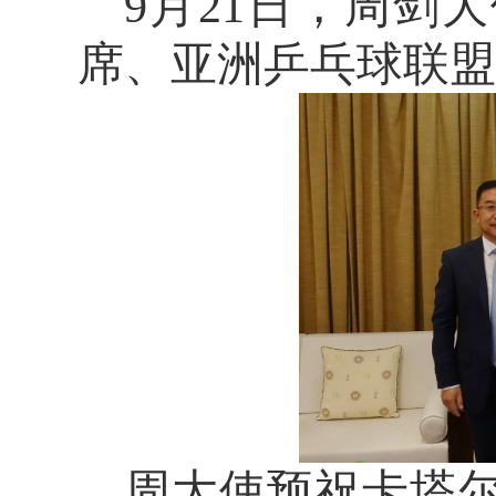
9
月
21
日，周剑大
席、亚洲乒乓球联盟
周大使预祝卡塔